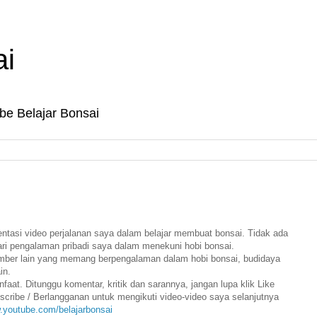
ai
be Belajar Bonsai
ntasi video perjalanan saya dalam belajar membuat bonsai. Tidak ada
ri pengalaman pribadi saya dalam menekuni hobi bonsai.
umber lain yang memang berpengalaman dalam hobi bonsai, budidaya
in.
at. Ditunggu komentar, kritik dan sarannya, jangan lupa klik Like
scribe / Berlangganan untuk mengikuti video-video saya selanjutnya
w.youtube.com/belajarbonsai