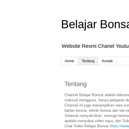
Belajar Bons
Website Resmi Chanel Youtu
Home
Tentang
Kontak
Tentang
Channel Belajar Bonsai adalah dokume
maksud menggurui, hanya pelajaran da
Channel ini juga menampilkan nara s
bahan bonsai, teknik bonsai dan lain-la
Selamat menyaksikan, semoga bermanfa
apabila menyukai video saya, dan Sub
Lihat Video Belajar Bonsai
https://ww