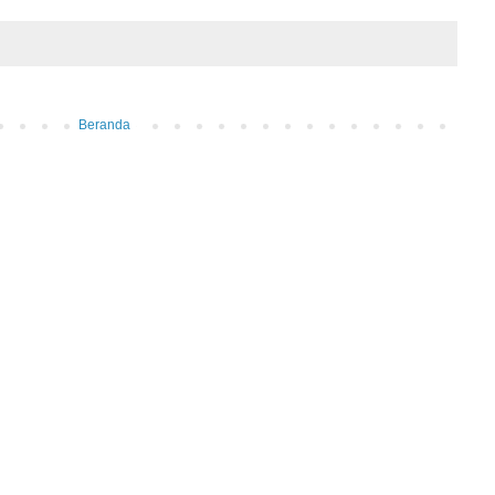
Beranda