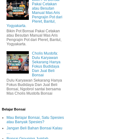
Pakai Cetakan
atau Besutan
Manual Mas Aris
Pengrajin Pot dari
Pleret, Bantul,
Yogyakarta.
Bikin Pot Bonsai Pakai Cetakan
atau Besutan Manual Mas Aris
Pengrajin Pot dari Pleret, Bantul,
Yogyakarta.
Cholis Mustofa:
Dulu Karyawan
Sekarang Hanya
Fokus Budidaya
Dan Jual Beli
Bonsai
Dulu Karyawan Sekarang Hanya
Fokus Budidaya Dan Jual Beli
Bonsai, Ngobrol santai bersama
Mas Cholis Mustofa Bonsai
Belajar Bonsai
Mau Belajar Bonsai, Satu Spesies
atau Banyak Spesies?
Jangan Beli Bahan Bonsai Kalau
....
Bonsai Grouping Jumlah