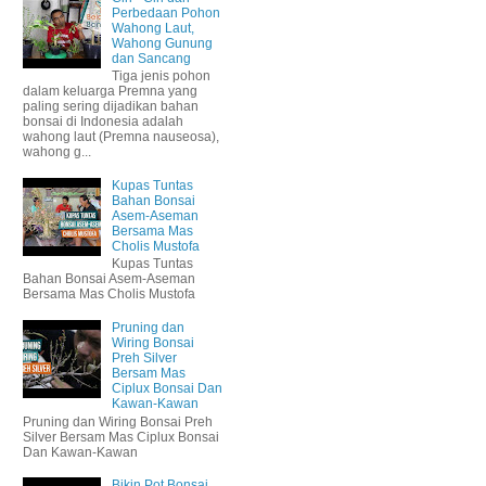
Perbedaan Pohon
Wahong Laut,
Wahong Gunung
dan Sancang
Tiga jenis pohon
dalam keluarga Premna yang
paling sering dijadikan bahan
bonsai di Indonesia adalah
wahong laut (Premna nauseosa),
wahong g...
Kupas Tuntas
Bahan Bonsai
Asem-Aseman
Bersama Mas
Cholis Mustofa
Kupas Tuntas
Bahan Bonsai Asem-Aseman
Bersama Mas Cholis Mustofa
Pruning dan
Wiring Bonsai
Preh Silver
Bersam Mas
Ciplux Bonsai Dan
Kawan-Kawan
Pruning dan Wiring Bonsai Preh
Silver Bersam Mas Ciplux Bonsai
Dan Kawan-Kawan
Bikin Pot Bonsai