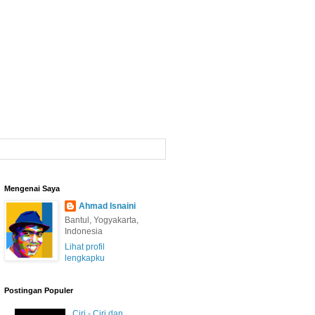
Mengenai Saya
Ahmad Isnaini
Bantul, Yogyakarta,
Indonesia
Lihat profil
lengkapku
Postingan Populer
Ciri - Ciri dan