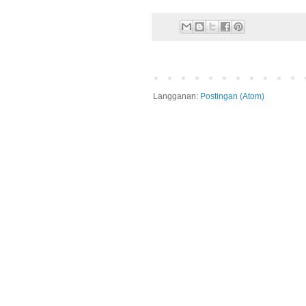
Langganan:
Postingan (Atom)