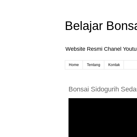
Belajar Bons
Website Resmi Chanel Youtu
Home
Tentang
Kontak
Bonsai Sidogurih Sed