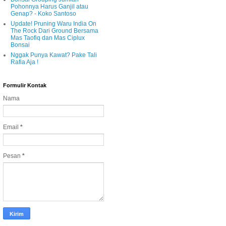
Pohonnya Harus Ganjil atau
Genap? - Koko Santoso
Update! Pruning Waru India On
The Rock Dari Ground Bersama
Mas Taofiq dan Mas Ciplux
Bonsai
Nggak Punya Kawat? Pake Tali
Rafia Aja !
Formulir Kontak
Nama
Email
*
Pesan
*