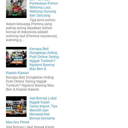
Perbedaan Pohon
Wahong Laut,
Wahong Gunung
dan Sancang
Tiga jenis pohon
dalam keluarga Premna yang
paling sering dijadikan bahan
bonsai di Indonesia adalah
wahong laut (Premna nauseosa),
wahong g...
Kenapa Beli
Dongkelan Anting
Putri Online Sering
Nggak Tumbuh?
Ngobrol Bareng
Mas Ben &
Kawan-Kawan
Kenapa Beli Dongkelan Anting
Putri Online Sering Nggak
Tumbuh? Ngobrol Bareng Mas
Ben & Kawan-Kawan
Alat Bonsai Lokal
Nggak Kalah
Sama Import, Tips
Memilih dan
Merawat Alat
Bonsai bersama
Mas Aris Pleret
Alat Bonsai Lokal Nggak Kalah