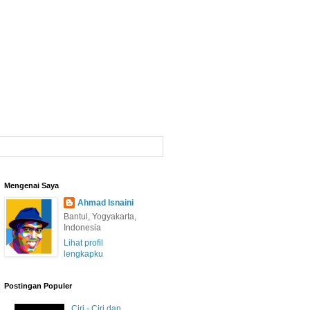
Mengenai Saya
Ahmad Isnaini
Bantul, Yogyakarta,
Indonesia
Lihat profil
lengkapku
Postingan Populer
Ciri - Ciri dan