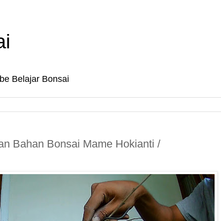
ai
be Belajar Bonsai
an Bahan Bonsai Mame Hokianti /