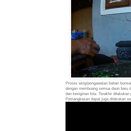
Proses wirig/pengawatan bahan bonsai
dengan membuang semua daun baru dil
dan keinginan kita. Terakhir dilakuk
Pemangkasan dapat juga dilakukan s