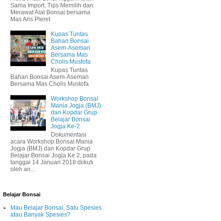
Sama Import, Tips Memilih dan
Merawat Alat Bonsai bersama
Mas Aris Pleret
Kupas Tuntas
Bahan Bonsai
Asem-Aseman
Bersama Mas
Cholis Mustofa
Kupas Tuntas
Bahan Bonsai Asem-Aseman
Bersama Mas Cholis Mustofa
Workshop Bonsai
Mania Jogja (BMJ)
dan Kopdar Grup
Belajar Bonsai
Jogja Ke-2
Dokumentasi
acara Workshop Bonsai Mania
Jogja (BMJ) dan Kopdar Grup
Belajar Bonsai Jogja Ke 2, pada
tanggal 14 Januari 2018 diikuti
oleh an...
Belajar Bonsai
Mau Belajar Bonsai, Satu Spesies
atau Banyak Spesies?