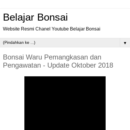
Belajar Bonsai
Website Resmi Chanel Youtube Belajar Bonsai
▼
Bonsai Waru Pemangkasan dan
Pengawatan - Update Oktober 2018