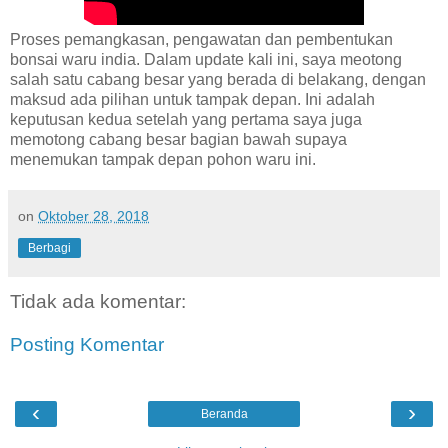
Proses pemangkasan, pengawatan dan pembentukan
bonsai waru india. Dalam update kali ini, saya meotong
salah satu cabang besar yang berada di belakang, dengan
maksud ada pilihan untuk tampak depan. Ini adalah
keputusan kedua setelah yang pertama saya juga
memotong cabang besar bagian bawah supaya
menemukan tampak depan pohon waru ini.
on
Oktober 28, 2018
Berbagi
Tidak ada komentar:
Posting Komentar
‹
›
Beranda