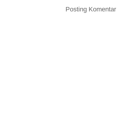
Posting Komentar