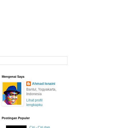
Mengenai Saya
Ahmad Isnaini
Bantul, Yogyakarta,
Indonesia
Lihat profil
lengkapku
Postingan Populer
Ciri - Ciri dan