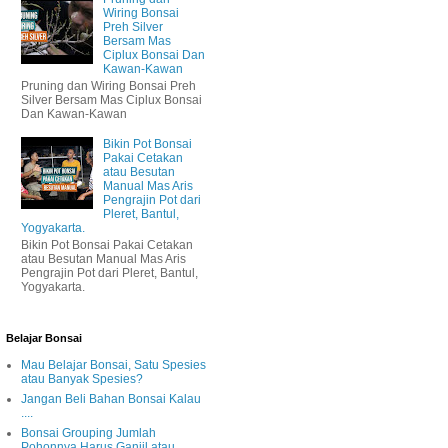
Wiring Bonsai
Preh Silver
Bersam Mas
Ciplux Bonsai Dan
Kawan-Kawan
Pruning dan Wiring Bonsai Preh
Silver Bersam Mas Ciplux Bonsai
Dan Kawan-Kawan
Bikin Pot Bonsai
Pakai Cetakan
atau Besutan
Manual Mas Aris
Pengrajin Pot dari
Pleret, Bantul,
Yogyakarta.
Bikin Pot Bonsai Pakai Cetakan
atau Besutan Manual Mas Aris
Pengrajin Pot dari Pleret, Bantul,
Yogyakarta.
Belajar Bonsai
Mau Belajar Bonsai, Satu Spesies
atau Banyak Spesies?
Jangan Beli Bahan Bonsai Kalau
....
Bonsai Grouping Jumlah
Pohonnya Harus Ganjil atau