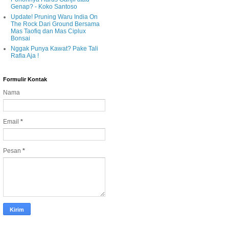
Genap? - Koko Santoso
Update! Pruning Waru India On
The Rock Dari Ground Bersama
Mas Taofiq dan Mas Ciplux
Bonsai
Nggak Punya Kawat? Pake Tali
Rafia Aja !
Formulir Kontak
Nama
Email
*
Pesan
*