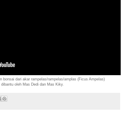
n bonsai dari akar rampelas/rampelas/amplas (Ficus Ampelas)
 dibantu oleh Mas Dedi dan Mas Kiky.