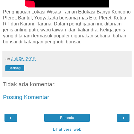
Penghijauan Lokasi Wisata Taman Edukasi Banyu Kencono
Pleret, Bantul, Yogyakarta bersama mas Eko Pleret, Ketua
RT dan Karang Taruna. Dalam penghijauan ini, ditanam
jenis anting putri, waru taiwan, dan kaliandra. Ketiga jenis
yang ditanam termasuk populer digunakan sebagai bahan
bonsai di kalangan penghobi bonsai.
on
Juli 06, 2019
Berbagi
Tidak ada komentar:
Posting Komentar
‹
›
Beranda
Lihat versi web